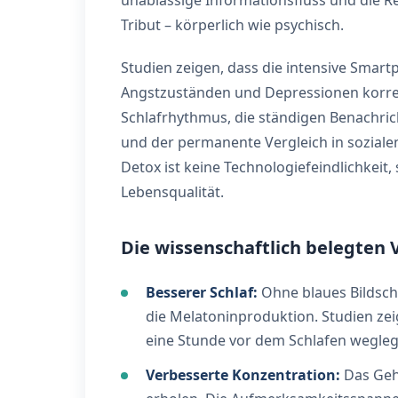
unablässige Informationsfluss und die R
Tribut – körperlich wie psychisch.
Studien zeigen, dass die intensive Smar
Angstzuständen und Depressionen korreli
Schlafrhythmus, die ständigen Benachri
und der permanente Vergleich in soziale
Detox ist keine Technologiefeindlichkei
Lebensqualität.
Die wissenschaftlich belegten V
Besserer Schlaf:
Ohne blaues Bildschi
die Melatoninproduktion. Studien ze
eine Stunde vor dem Schlafen weglege
Verbesserte Konzentration:
Das Gehi