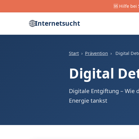
🆘 Hilfe be
🌐
Internetsucht
Start
›
Prävention
›
Digital De
Digital De
Digitale Entgiftung – Wie
Energie tankst